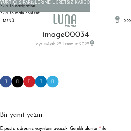
YURTİÇİ SİPARİŞLERİNE ÜCRETSİZ KARGO
Skip to navigation
Skip to main content
0
MENÜ
0.00
image00034
0
aysun
Açık 22 Temmuz 2022
Bir yanıt yazın
*
E-posta adresiniz yayınlanmayacak.
Gerekli alanlar
ile