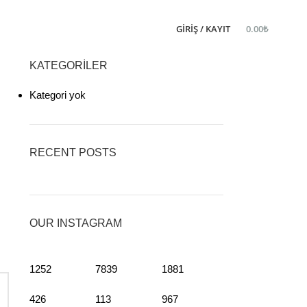
GIRIŞ / KAYIT
0.00
₺
KATEGORILER
Kategori yok
RECENT POSTS
OUR INSTAGRAM
1252
7839
1881
426
113
967