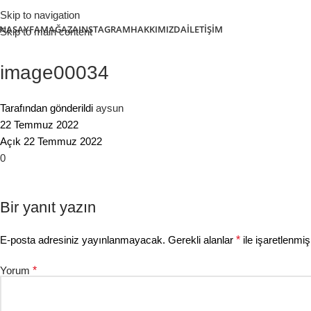
Skip to navigation
NASAYFA
MAĞAZA
INSTAGRAM
HAKKIMIZDA
İLETIŞIM
Skip to main content
image00034
Tarafından gönderildi
aysun
22 Temmuz 2022
Açık 22 Temmuz 2022
0
Bir yanıt yazın
E-posta adresiniz yayınlanmayacak.
Gerekli alanlar
*
ile işaretlenmiş
Yorum
*