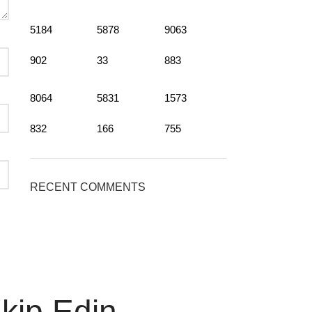
5184
5878
9063
902
33
883
8064
5831
1573
832
166
755
RECENT COMMENTS
akip Edin