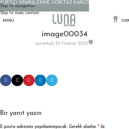
YURTİÇİ SİPARİŞLERİNE ÜCRETSİZ KARGO
Skip to navigation
Skip to main content
0
MENÜ
0.00
image00034
0
aysun
Açık 24 Haziran 2022
Bir yanıt yazın
*
E-posta adresiniz yayınlanmayacak.
Gerekli alanlar
ile