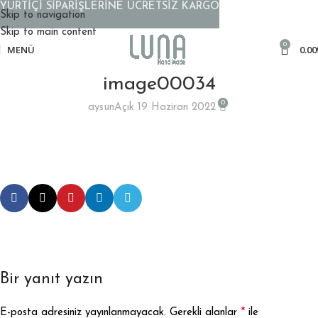
YURTİÇİ SİPARİŞLERİNE ÜCRETSİZ KARGO
Skip to navigation
Skip to main content
0
MENÜ
0.00
image00034
0
aysun
Açık 19 Haziran 2022
Bir yanıt yazın
*
E-posta adresiniz yayınlanmayacak.
Gerekli alanlar
ile