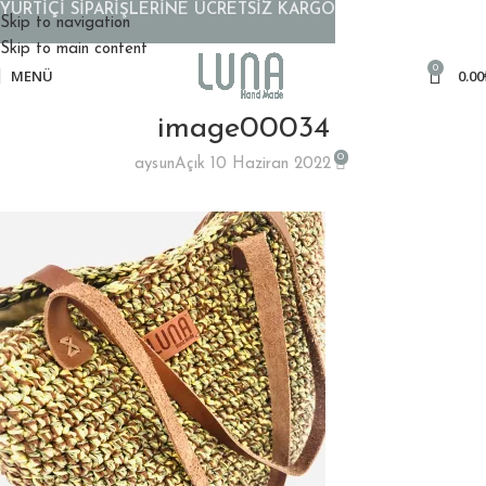
YURTİÇİ SİPARİŞLERİNE ÜCRETSİZ KARGO
Skip to navigation
Skip to main content
0
MENÜ
0.00
image00034
0
aysun
Açık 10 Haziran 2022