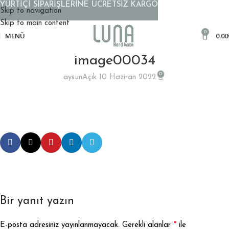
YURTİÇİ SİPARİŞLERİNE ÜCRETSİZ KARGO
Skip to navigation
Skip to main content
0
MENÜ
0.00
image00034
0
aysun
Açık 10 Haziran 2022
Bir yanıt yazın
*
E-posta adresiniz yayınlanmayacak.
Gerekli alanlar
ile