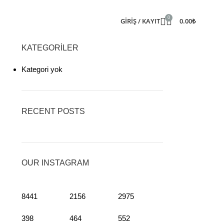
0
GIRIŞ / KAYIT
0.00
₺
KATEGORILER
Kategori yok
RECENT POSTS
OUR INSTAGRAM
8441
2156
2975
398
464
552