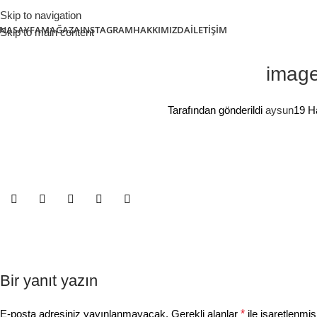
Skip to navigation
NASAYFA
MAĞAZA
INSTAGRAM
HAKKIMIZDA
İLETIŞIM
Skip to main content
imag
Tarafından gönderildi
aysun
19 H
Bir yanıt yazın
E-posta adresiniz yayınlanmayacak.
Gerekli alanlar
*
ile işaretlenmiş