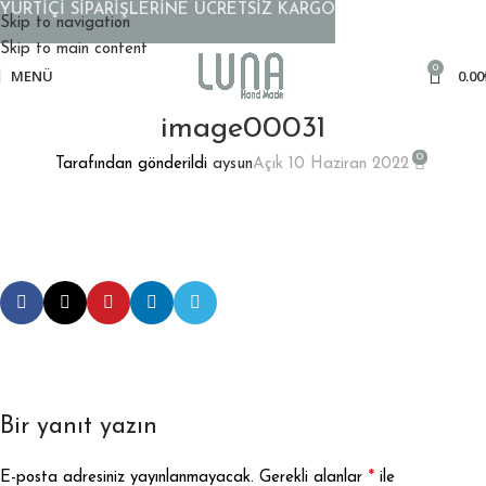
YURTİÇİ SİPARİŞLERİNE ÜCRETSİZ KARGO
Skip to navigation
Skip to main content
0
MENÜ
0.00
image00031
0
Tarafından gönderildi
aysun
Açık 10 Haziran 2022
Bir yanıt yazın
*
E-posta adresiniz yayınlanmayacak.
Gerekli alanlar
ile