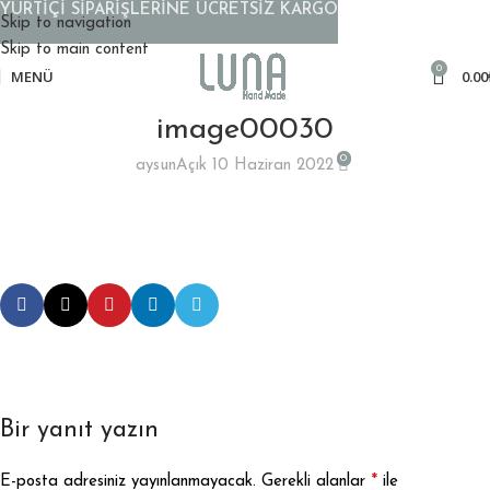
YURTİÇİ SİPARİŞLERİNE ÜCRETSİZ KARGO
Skip to navigation
Skip to main content
0
MENÜ
0.00
image00030
0
aysun
Açık 10 Haziran 2022
Bir yanıt yazın
*
E-posta adresiniz yayınlanmayacak.
Gerekli alanlar
ile