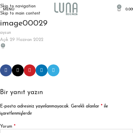
Skip to navigation
0
MENÜ
0.00
Skip to main content
image00029
aysun
Açık 29 Haziran 2022
0
Bir yanıt yazın
*
E-posta adresiniz yayınlanmayacak.
Gerekli alanlar
ile
işaretlenmişlerdir
*
Yorum