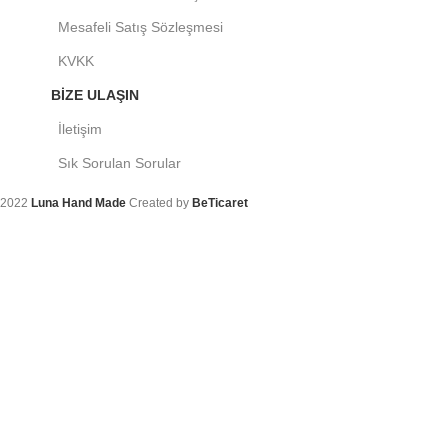
Mesafeli Satış Sözleşmesi
KVKK
BIZE ULAŞIN
İletişim
Sık Sorulan Sorular
2022
Luna Hand Made
Created by
BeTicaret
Arama
Aradığınız ürünleri bulmak için yazmaya başlayın.