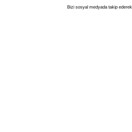
Bizi sosyal medyada takip ederek
YURTİÇİ SİPARİŞLERİNE ÜCRETSİZ KARGO
Mağaza
Favoriler
Sepet
Hesabım