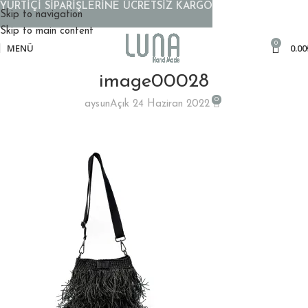
YURTİÇİ SİPARİŞLERİNE ÜCRETSİZ KARGO
Skip to navigation
Skip to main content
0
MENÜ
0.00
image00028
0
aysun
Açık 24 Haziran 2022