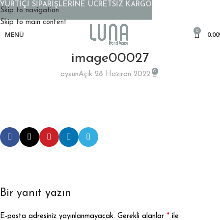
YURTİÇİ SİPARİŞLERİNE ÜCRETSİZ KARGO
Skip to navigation
Skip to main content
0
MENÜ
0.00
image00027
0
aysun
Açık 28 Haziran 2022
Bir yanıt yazın
*
E-posta adresiniz yayınlanmayacak.
Gerekli alanlar
ile