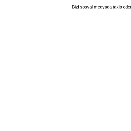
Bizi sosyal medyada takip ede
YURTİÇİ SİPARİŞLERİNE ÜCRETSİZ KARGO
Mağaza
Favoriler
Sepet
Hesabım