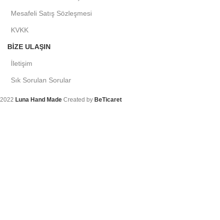
Mesafeli Satış Sözleşmesi
KVKK
BIZE ULAŞIN
İletişim
Sık Sorulan Sorular
2022
Luna Hand Made
Created by
BeTicaret
Arama
Aradığınız ürünleri bulmak için yazmaya başlayın.