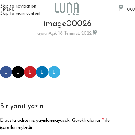
Skip to navigation
0
MENÜ
0.00
Skip to main content
image00026
0
aysun
Açık 18 Temmuz 2022
Bir yanıt yazın
*
E-posta adresiniz yayınlanmayacak.
Gerekli alanlar
ile
işaretlenmişlerdir