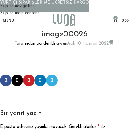
YURTİÇİ SİPARİŞLERİNE ÜCRETSİZ KARGO
Skip to navigation
Skip to main content
0
MENÜ
0.00
image00026
0
Tarafından gönderildi
aysun
Açık 10 Haziran 2022
Bir yanıt yazın
*
E-posta adresiniz yayınlanmayacak.
Gerekli alanlar
ile