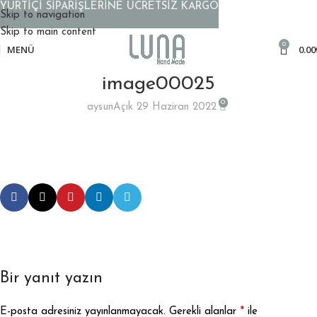
YURTİÇİ SİPARİŞLERİNE ÜCRETSİZ KARGO
Skip to navigation
Skip to main content
0
MENÜ
0.00
image00025
0
aysun
Açık 29 Haziran 2022
Bir yanıt yazın
*
E-posta adresiniz yayınlanmayacak.
Gerekli alanlar
ile