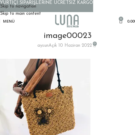
YURTİÇİ SİPARİŞLERİNE ÜCRETSİZ KARGO
Skip to navigation
Skip to main content
0
MENÜ
0.00
image00023
0
aysun
Açık 10 Haziran 2022