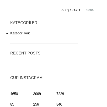
GIRIŞ / KAYIT
0.00
₺
KATEGORILER
Kategori yok
RECENT POSTS
OUR INSTAGRAM
4650
3069
7229
85
256
846