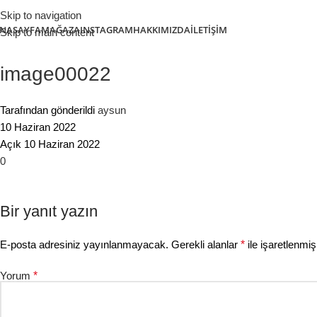
Skip to navigation
NASAYFA
MAĞAZA
INSTAGRAM
HAKKIMIZDA
İLETIŞIM
Skip to main content
image00022
Tarafından gönderildi
aysun
10 Haziran 2022
Açık 10 Haziran 2022
0
Bir yanıt yazın
E-posta adresiniz yayınlanmayacak.
Gerekli alanlar
*
ile işaretlenmiş
Yorum
*