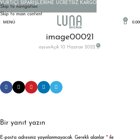
YURTİÇİ SİPARİŞLERİNE ÜCRETSİZ KARGO
Skip to navigation
Skip to main content
0
MENÜ
0.00
image00021
0
aysun
Açık 10 Haziran 2022
Bir yanıt yazın
*
E-posta adresiniz yayınlanmayacak.
Gerekli alanlar
ile