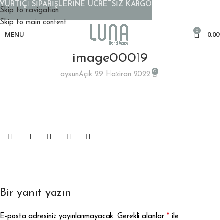
YURTİÇİ SİPARİŞLERİNE ÜCRETSİZ KARGO
Skip to navigation
Skip to main content
0
MENÜ
0.00
image00019
0
aysun
Açık 29 Haziran 2022
Bir yanıt yazın
*
E-posta adresiniz yayınlanmayacak.
Gerekli alanlar
ile