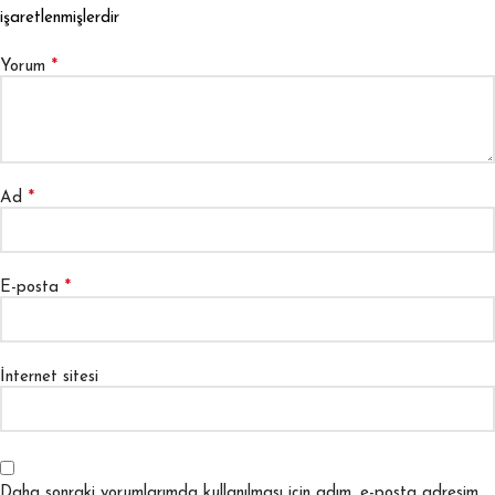
işaretlenmişlerdir
*
Yorum
*
Ad
*
E-posta
İnternet sitesi
Daha sonraki yorumlarımda kullanılması için adım, e-posta adresim