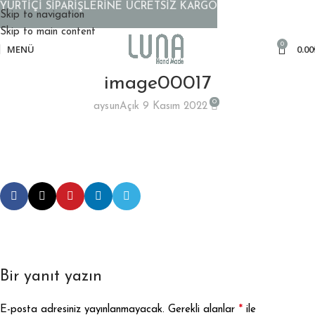
YURTİÇİ SİPARİŞLERİNE ÜCRETSİZ KARGO
Skip to navigation
Skip to main content
0
MENÜ
0.00
image00017
0
aysun
Açık 9 Kasım 2022
Bir yanıt yazın
*
E-posta adresiniz yayınlanmayacak.
Gerekli alanlar
ile