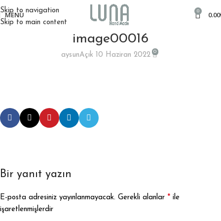
Skip to navigation
0
MENÜ
0.00
Skip to main content
image00016
0
aysun
Açık 10 Haziran 2022
Bir yanıt yazın
*
E-posta adresiniz yayınlanmayacak.
Gerekli alanlar
ile
işaretlenmişlerdir