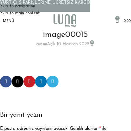
YURTİÇİ SİPARİŞLERİNE ÜCRETSİZ KARGO
Skip to navigation
Skip to main content
0
MENÜ
0.00
image00015
0
aysun
Açık 10 Haziran 2022
Bir yanıt yazın
*
E-posta adresiniz yayınlanmayacak.
Gerekli alanlar
ile