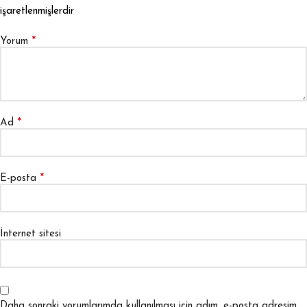
işaretlenmişlerdir
*
Yorum
*
Ad
*
E-posta
İnternet sitesi
Daha sonraki yorumlarımda kullanılması için adım, e-posta adresim