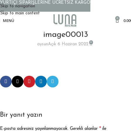
YURTİÇİ SİPARİŞLERİNE ÜCRETSİZ KARGO
Skip to navigation
Skip to main content
0
MENÜ
0.00
image00013
0
aysun
Açık 6 Haziran 2022
Bir yanıt yazın
*
E-posta adresiniz yayınlanmayacak.
Gerekli alanlar
ile