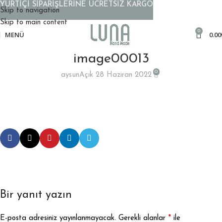
YURTİÇİ SİPARİŞLERİNE ÜCRETSİZ KARGO
Skip to navigation
Skip to main content
0
MENÜ
0.00
image00013
0
aysun
Açık 28 Haziran 2022
Bir yanıt yazın
*
E-posta adresiniz yayınlanmayacak.
Gerekli alanlar
ile