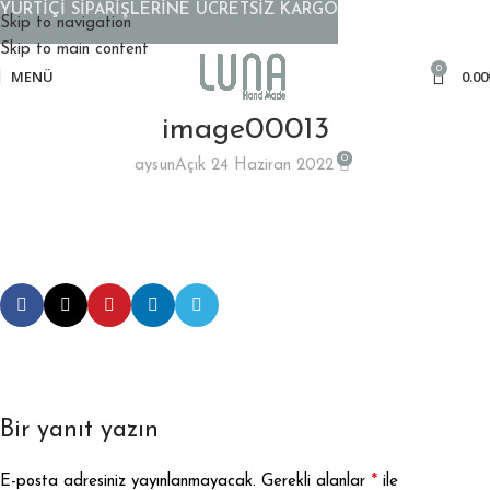
YURTİÇİ SİPARİŞLERİNE ÜCRETSİZ KARGO
Skip to navigation
Skip to main content
0
MENÜ
0.00
image00013
0
aysun
Açık 24 Haziran 2022
Bir yanıt yazın
*
E-posta adresiniz yayınlanmayacak.
Gerekli alanlar
ile