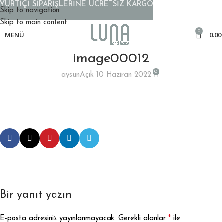
YURTİÇİ SİPARİŞLERİNE ÜCRETSİZ KARGO
Skip to navigation
Skip to main content
0
MENÜ
0.00
image00012
0
aysun
Açık 10 Haziran 2022
Bir yanıt yazın
*
E-posta adresiniz yayınlanmayacak.
Gerekli alanlar
ile