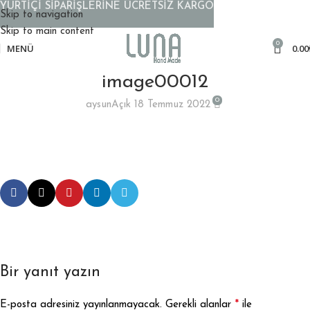
YURTİÇİ SİPARİŞLERİNE ÜCRETSİZ KARGO
Skip to navigation
Skip to main content
0
MENÜ
0.00
image00012
0
aysun
Açık 18 Temmuz 2022
Bir yanıt yazın
*
E-posta adresiniz yayınlanmayacak.
Gerekli alanlar
ile