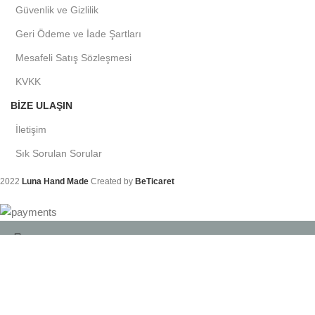
Güvenlik ve Gizlilik
Geri Ödeme ve İade Şartları
Mesafeli Satış Sözleşmesi
KVKK
BIZE ULAŞIN
İletişim
Sık Sorulan Sorular
2022
Luna Hand Made
Created by
BeTicaret
Arama
Aradığınız ürünleri bulmak için yazmaya başlayın.