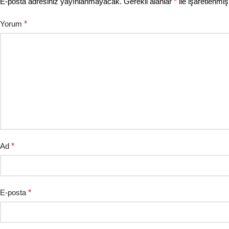
E-posta adresiniz yayınlanmayacak.
Gerekli alanlar
*
ile işaretlenmiş
Yorum
*
Ad
*
E-posta
*