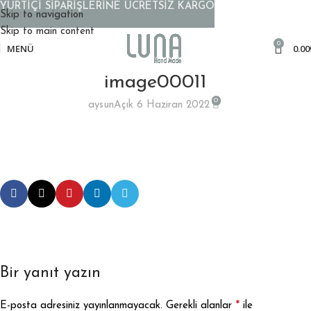
YURTİÇİ SİPARİŞLERİNE ÜCRETSİZ KARGO
Skip to navigation
Skip to main content
0
MENÜ
0.00
image00011
0
aysun
Açık 6 Haziran 2022
Bir yanıt yazın
*
E-posta adresiniz yayınlanmayacak.
Gerekli alanlar
ile