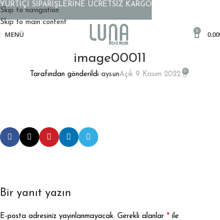
YURTİÇİ SİPARİŞLERİNE ÜCRETSİZ KARGO
Skip to navigation
Skip to main content
0
MENÜ
0.00
image00011
0
Tarafından gönderildi
aysun
Açık 9 Kasım 2022
Bir yanıt yazın
*
E-posta adresiniz yayınlanmayacak.
Gerekli alanlar
ile