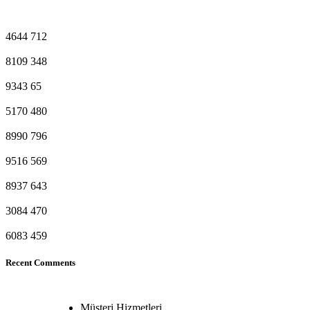
4644
712
8109
348
9343
65
5170
480
8990
796
9516
569
8937
643
3084
470
6083
459
Recent Comments
Müşteri Hizmetleri