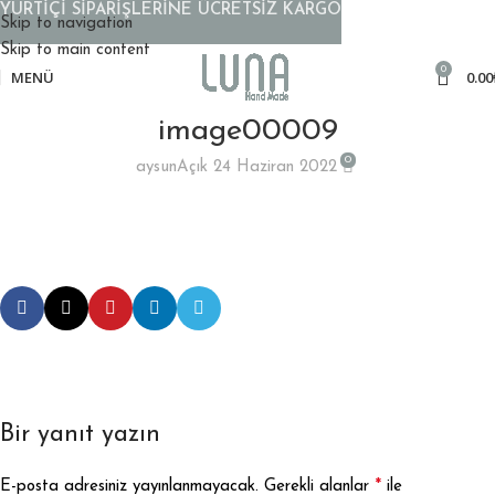
YURTİÇİ SİPARİŞLERİNE ÜCRETSİZ KARGO
Skip to navigation
Skip to main content
0
MENÜ
0.00
image00009
0
aysun
Açık 24 Haziran 2022
Bir yanıt yazın
*
E-posta adresiniz yayınlanmayacak.
Gerekli alanlar
ile