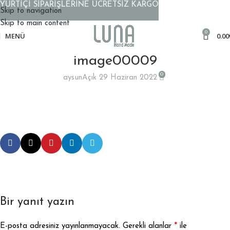
YURTİÇİ SİPARİŞLERİNE ÜCRETSİZ KARGO
Skip to navigation
Skip to main content
0
MENÜ
0.00
image00009
0
aysun
Açık 29 Haziran 2022
Bir yanıt yazın
*
E-posta adresiniz yayınlanmayacak.
Gerekli alanlar
ile