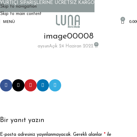
YURTİÇİ SİPARİŞLERİNE ÜCRETSİZ KARGO
Skip to navigation
Skip to main content
0
MENÜ
0.00
image00008
0
aysun
Açık 24 Haziran 2022
Bir yanıt yazın
*
E-posta adresiniz yayınlanmayacak.
Gerekli alanlar
ile