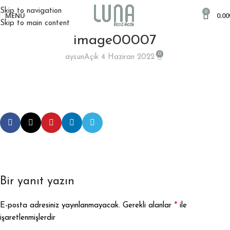
Skip to navigation
0
MENÜ
0.00
Skip to main content
image00007
0
aysun
Açık 4 Haziran 2022
Bir yanıt yazın
*
E-posta adresiniz yayınlanmayacak.
Gerekli alanlar
ile
işaretlenmişlerdir