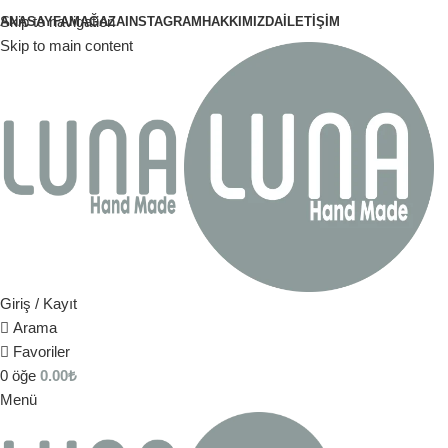
Skip to navigation
ANASAYFA
MAĞAZA
INSTAGRAM
HAKKIMIZDA
İLETIŞIM
Skip to main content
Giriş / Kayıt
Arama
Favoriler
0
öğe
0.00
₺
Menü