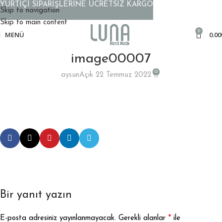
YURTİÇİ SİPARİŞLERİNE ÜCRETSİZ KARGO
Skip to navigation
Skip to main content
0
MENÜ
0.00
image00007
0
aysun
Açık 22 Temmuz 2022
Bir yanıt yazın
*
E-posta adresiniz yayınlanmayacak.
Gerekli alanlar
ile