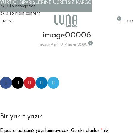
YURTİÇİ SİPARİŞLERİNE ÜCRETSİZ KARGO
Skip to navigation
Skip to main content
0
MENÜ
0.00
image00006
0
aysun
Açık 9 Kasım 2022
Bir yanıt yazın
*
E-posta adresiniz yayınlanmayacak.
Gerekli alanlar
ile