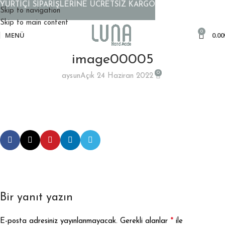
YURTİÇİ SİPARİŞLERİNE ÜCRETSİZ KARGO
Skip to navigation
Skip to main content
0
MENÜ
0.00
image00005
0
aysun
Açık 24 Haziran 2022
Bir yanıt yazın
*
E-posta adresiniz yayınlanmayacak.
Gerekli alanlar
ile