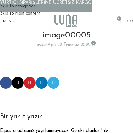
YURTİÇİ SİPARİŞLERİNE ÜCRETSİZ KARGO
Skip to navigation
Skip to main content
0
MENÜ
0.00
image00005
0
aysun
Açık 22 Temmuz 2022
Bir yanıt yazın
*
E-posta adresiniz yayınlanmayacak.
Gerekli alanlar
ile