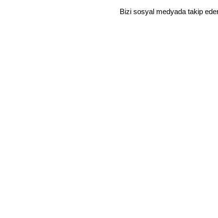
Bizi sosyal medyada takip ede
YURTİÇİ SİPARİŞLERİNE ÜCRETSİZ KARGO
Mağaza
Favoriler
Sepet
Hesabım