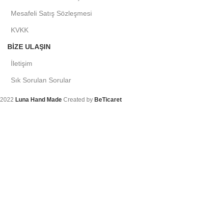
Mesafeli Satış Sözleşmesi
KVKK
BIZE ULAŞIN
İletişim
Sık Sorulan Sorular
2022
Luna Hand Made
Created by
BeTicaret
Arama
Aradığınız ürünleri bulmak için yazmaya başlayın.