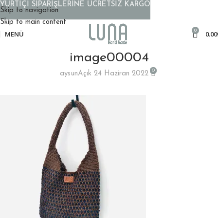
YURTİÇİ SİPARİŞLERİNE ÜCRETSİZ KARGO
Skip to navigation
Skip to main content
0
MENÜ
0.00
image00004
0
aysun
Açık 24 Haziran 2022