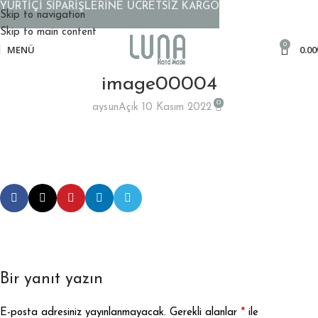
YURTİÇİ SİPARİŞLERİNE ÜCRETSİZ KARGO
Skip to navigation
Skip to main content
0
MENÜ
0.00
image00004
0
aysun
Açık 10 Kasım 2022
Bir yanıt yazın
*
E-posta adresiniz yayınlanmayacak.
Gerekli alanlar
ile