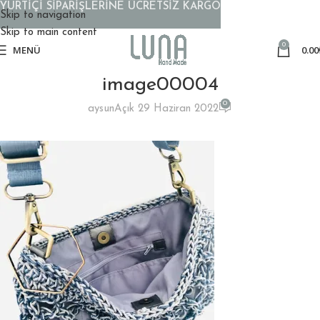
YURTİÇİ SİPARİŞLERİNE ÜCRETSİZ KARGO
Skip to navigation
Skip to main content
0
MENÜ
0.00
image00004
0
aysun
Açık 29 Haziran 2022