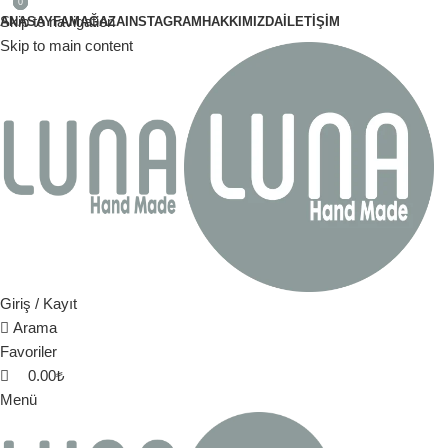
0
0
0
Skip to navigation
ANASAYFA
MAĞAZA
INSTAGRAM
HAKKIMIZDA
İLETIŞIM
Skip to main content
Giriş / Kayıt
Arama
Favoriler
0.00
₺
Menü