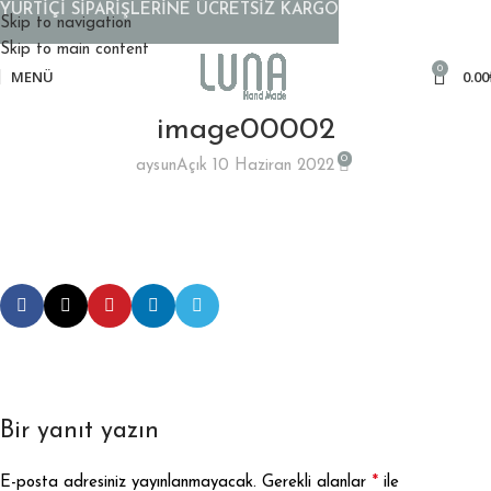
YURTİÇİ SİPARİŞLERİNE ÜCRETSİZ KARGO
Skip to navigation
Skip to main content
0
MENÜ
0.00
image00002
0
aysun
Açık 10 Haziran 2022
Bir yanıt yazın
*
E-posta adresiniz yayınlanmayacak.
Gerekli alanlar
ile