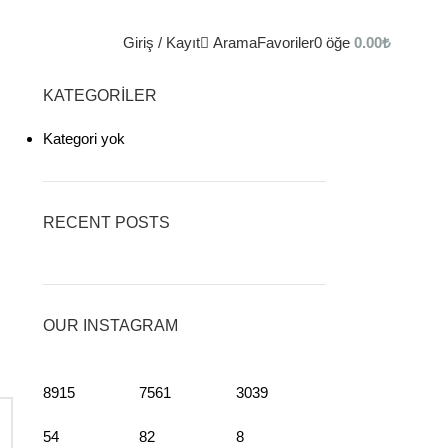
Giriş / Kayıt
Arama
Favoriler
0
öğe
0.00
₺
KATEGORILER
Kategori yok
RECENT POSTS
OUR INSTAGRAM
8915
7561
3039
54
82
8