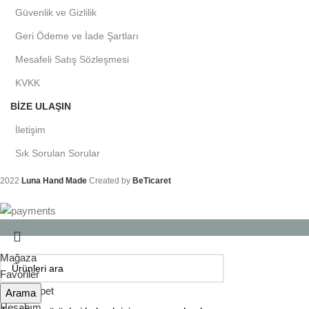
Güvenlik ve Gizlilik
Geri Ödeme ve İade Şartları
Mesafeli Satış Sözleşmesi
KVKK
BIZE ULAŞIN
İletişim
Sık Sorulan Sorular
2022
Luna Hand Made
Created by
BeTicaret
Mağaza
Favoriler
0
öğe
Sepet
Arama
Hesabım