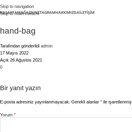
Skip to navigation
NASAYFA
MAĞAZA
INSTAGRAM
HAKKIMIZDA
İLETIŞIM
Skip to main content
hand-bag
Tarafından gönderildi
admin
17 Mayıs 2022
Açık 26 Ağustos 2021
0
Bir yanıt yazın
E-posta adresiniz yayınlanmayacak.
Gerekli alanlar
*
ile işaretlenmiş
Yorum
*