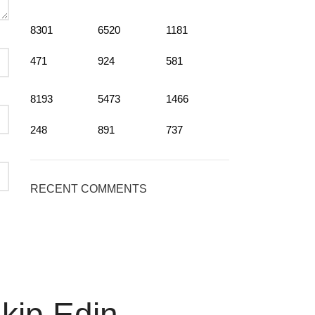
8301
6520
1181
471
924
581
8193
5473
1466
248
891
737
RECENT COMMENTS
akip Edin