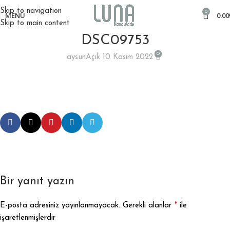
Skip to navigation
0
MENÜ
0.00
Skip to main content
DSC09753
0
aysun
Açık 10 Kasım 2022
Bir yanıt yazın
*
E-posta adresiniz yayınlanmayacak.
Gerekli alanlar
ile
işaretlenmişlerdir